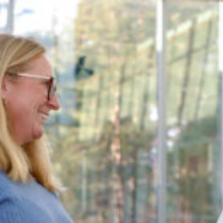
Karriärmöjligheter
Hitta din
framtid
hos oss
Vi söker alltid nya talanger som vill vara med och
bidra till vår framgång.
Är du redo att ta nästa steg i din karriär? Upptäck
våra lediga tjänster och ansök idag.