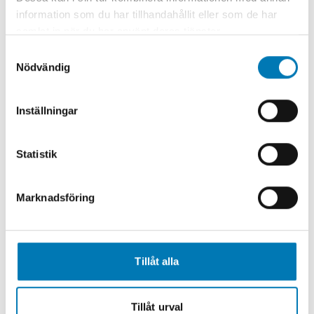
Mångfald och inkludering
information som du har tillhandahållit eller som de har
samlat in när du har använt deras tjänster.
En kultur där
alla
får
Samtyckesval
plats att växa
Nödvändig
På Elajo strävar vi efter att skapa en
Inställningar
inkluderande arbetsmiljö där alla känner sig
välkomna och respekterade. Vi tror att
mångfald bidrar till innovation och att en
Statistik
arbetsplats med olika perspektiv skapar
starkare team och bättre lösningar för våra
Marknadsföring
kunder.
Tillåt alla
Tillåt urval