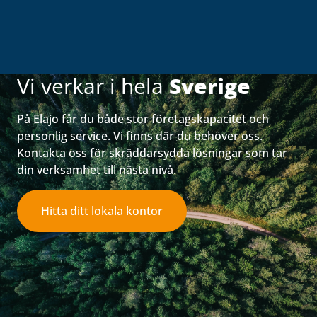
Vi verkar i hela
Sverige
På Elajo får du både stor företagskapacitet och
personlig service. Vi finns där du behöver oss.
Kontakta oss för skräddarsydda lösningar som tar
din verksamhet till nästa nivå.
Hitta ditt lokala kontor