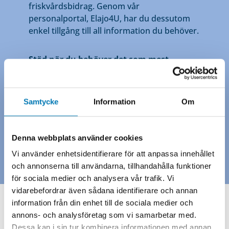
friskvårdsbidrag. Genom vår
personalportal, Elajo4U, har du dessutom
enkel tillgång till all information du behöver.
Stöd när du behöver det som mest
Hos oss får alla medarbetare tillgång till
samtalsstöd för hälsa, kris, sorg och stress,
Samtycke
Information
Om
och även vägledning kring ekonomi och
juridik. Oavsett vad du behöver hjälp med,
finns vi här för att stötta dig.
Denna webbplats använder cookies
Vi använder enhetsidentifierare för att anpassa innehållet
och annonserna till användarna, tillhandahålla funktioner
för sociala medier och analysera vår trafik. Vi
vidarebefordrar även sådana identifierare och annan
information från din enhet till de sociala medier och
annons- och analysföretag som vi samarbetar med.
Dessa kan i sin tur kombinera informationen med annan