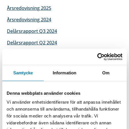
Årsredovisning 2025
Årsredovisning 2024
Delårsrapport Q3 2024
Delårsrapport Q2 2024
Delårsrapport Q1 2024
Årsredovisning 2023
Samtycke
Information
Om
Elajoaktien
Denna webbplats använder cookies
Vi använder enhetsidentifierare för att anpassa innehållet
Till och med januari 2025 fanns möjligheten till
och annonserna till användarna, tillhandahålla funktioner
månadsvis handel i Elajoaktien via Pepins
för sociala medier och analysera vår trafik. Vi
(pepins.com).
vidarebefordrar även sådana identifierare och annan