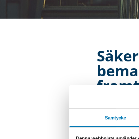
Säker
beman
framt
Elajo är en erfare
avveckling. Vårt t
säkerhetsstandarde
Samtycke
Vi hjälper till me
utförande, och ser
Denna webbplats använder 