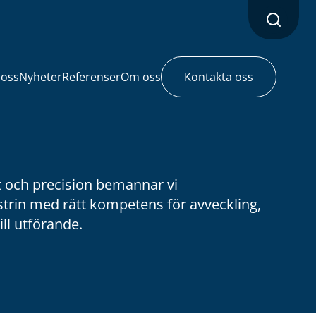
 oss
Nyheter
Referenser
Om oss
Kontakta oss
 och precision bemannar vi
strin med rätt kompetens för avveckling,
ill utförande.