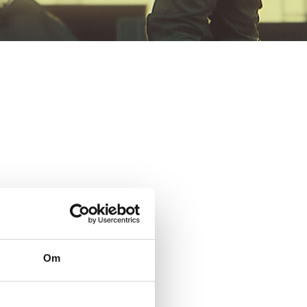
erad personal för
ktlinjer och
Om
lse till
anschens strikta