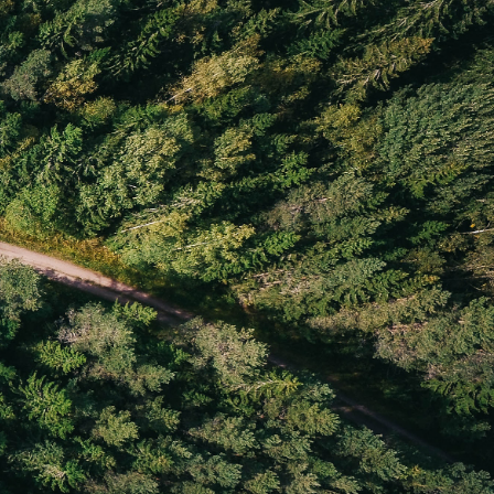
Meny
Information
Tjänster
Om webbplatsen
Hållbarhet
Integritetspolicy
Jobba hos oss
Cookies och medgivande
Nyheter
Tillgänglighetsredogörelse