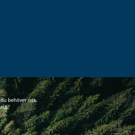
r du behöver oss.
ivå.