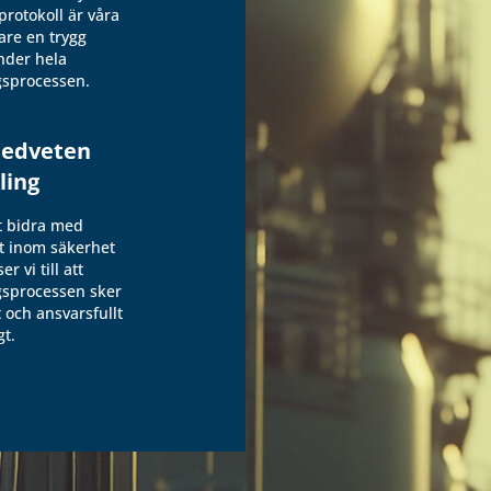
protokoll är våra
re en trygg
nder hela
gsprocessen.
medveten
ling
t bidra med
t inom säkerhet
er vi till att
gsprocessen sker
 och ansvarsfullt
gt.