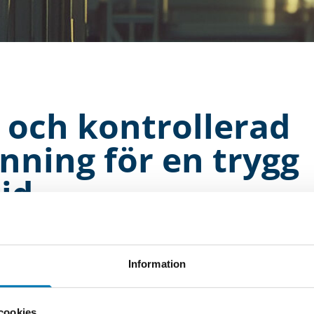
 och kontrollerad
ning för en trygg
id
n partner till kärnkraftsindustrin och bidrar med högkvalific
eam arbetar i nära samarbete med verken och följer deras ri
r för att säkerställa en säker och effektiv process.
Information
d bemanning under hela avvecklingsprocessen, från förberede
 till att våra medarbetare är rätt utrustade för att möta br
cookies