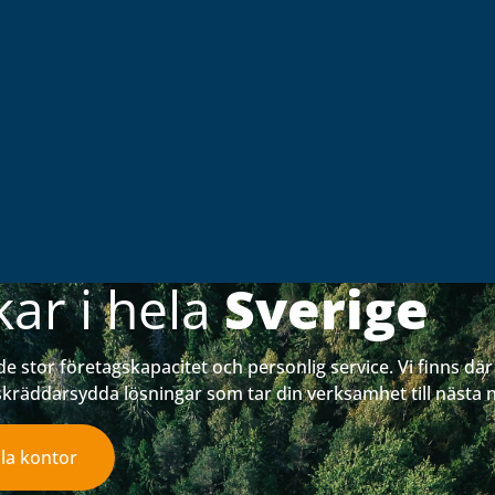
kar i hela
Sverige
de stor företagskapacitet och personlig service. Vi finns dä
skräddarsydda lösningar som tar din verksamhet till nästa n
ala kontor