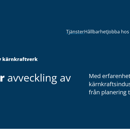
Tjänster
Hållbarhet
Jobba hos
v kärnkraftverk
r
avveckling av
Med erfarenhet
kärnkraftsindu
från planering t