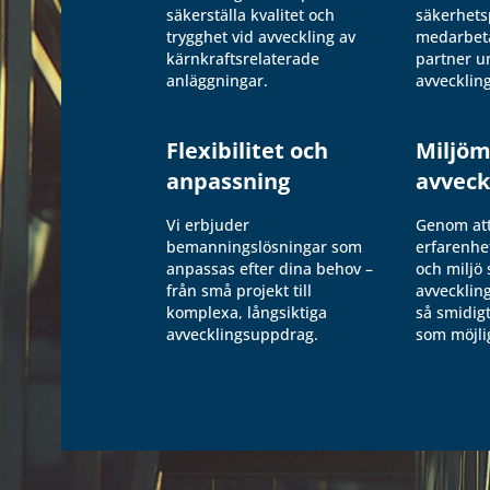
säkerställa kvalitet och
säkerhets
trygghet vid avveckling av
medarbeta
kärnkraftsrelaterade
partner u
anläggningar.
avvecklin
Flexibilitet och
Miljö
anpassning
avveck
Vi erbjuder
Genom at
bemanningslösningar som
erfarenhe
anpassas efter dina behov –
och miljö s
från små projekt till
avvecklin
komplexa, långsiktiga
så smidigt
avvecklingsuppdrag.
som möjli