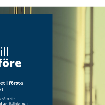
ll
före
et i första
et
 på strikt
d av riktlinjer och