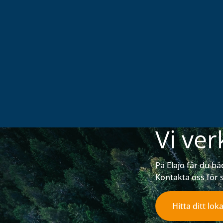
Vi ver
På Elajo får du bå
Kontakta oss för 
Hitta ditt lok