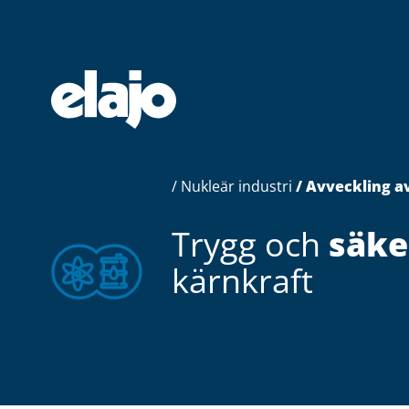
Hoppa
till
huvudinnehållet
/
Nukleär industri
/ Avveckling a
Trygg och
säke
kärnkraft