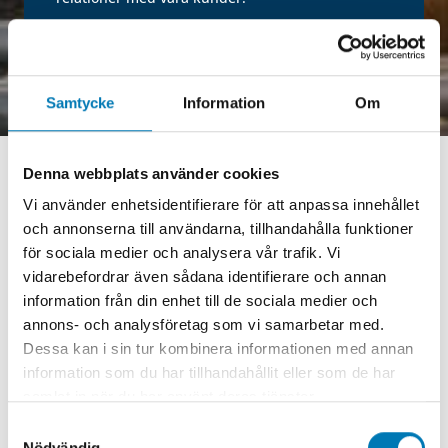
Samtycke
Information
Om
Denna webbplats använder cookies
Vi använder enhetsidentifierare för att anpassa innehållet
Erfarenhet och expertis
och annonserna till användarna, tillhandahålla funktioner
för säker drift
för sociala medier och analysera vår trafik. Vi
vidarebefordrar även sådana identifierare och annan
För petrokemiska projekt där precision och säkerhet
information från din enhet till de sociala medier och
är avgörande erbjuder Elajo hållbara lösningar och
annons- och analysföretag som vi samarbetar med.
expertis som stöttar din verksamhet i varje steg. Vår
Dessa kan i sin tur kombinera informationen med annan
långa erfarenhet av underhållsstopp innebär att vi
information som du har tillhandahållit eller som de har
kan planera och genomföra stopp med fokus på att
samlat in när du har använt deras tjänster.
minimera driftstopp och maximera säkerheten. Med
Samtyckesval
dedikerade team av projektledare, HSE-experter och
Nödvändig