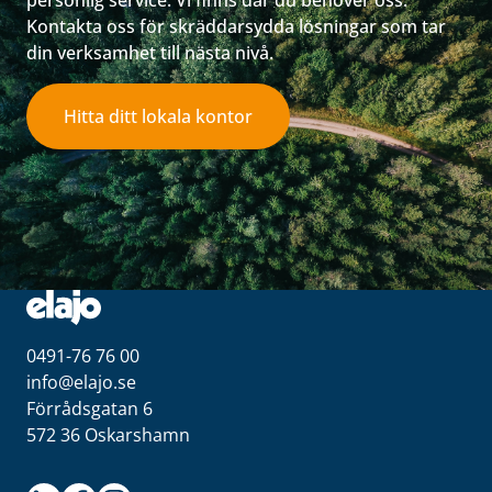
personlig service. Vi finns där du behöver oss.
Kontakta oss för skräddarsydda lösningar som tar
din verksamhet till nästa nivå.
Hitta ditt lokala kontor
0491-76 76 00
info@elajo.se
Förrådsgatan 6
572 36 Oskarshamn