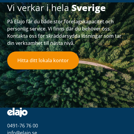
Vi verkar i hela
Sverige
På Elajo får du både stor företagskapacitet och
personlig service. Vi finns där du behöver oss.
Kontakta oss för skräddarsydda lösningar som tar
din verksamhet till nästa nivå.
Hitta ditt lokala kontor
0491-76 76 00
info@elajo.se