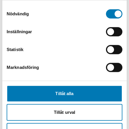
Samtyckesval
Smarta lås & nyckelhantering
– digitala
Nödvändig
lösningar som förenklar och stärker
säkerheten
Inställningar
Kameraövervakning (CCTV)
– högupplösta
system för övervakning och dokumentation
Statistik
Brandlarm & utrymningslarm
–
uppkopplade system för ökad trygghet och
Marknadsföring
snabb insats
Integrerade säkerhetssystem
–
helhetslösningar som kombinerar teknik
och funktionalitet
Tillåt alla
Med certifierade tekniker och
branschanpassad kompetens skräddarsyr
Tillåt urval
vi säkerhetslösningar som möter både dina
behov och gällande regelverk.