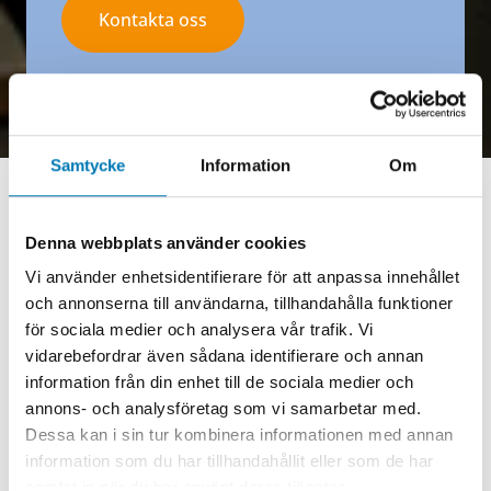
Kontakta oss
Samtycke
Information
Om
Denna webbplats använder cookies
Framtidens lösningar
Vi använder enhetsidentifierare för att anpassa innehållet
och annonserna till användarna, tillhandahålla funktioner
Säkerhetstjänster
i
för sociala medier och analysera vår trafik. Vi
Halmstad
vidarebefordrar även sådana identifierare och annan
information från din enhet till de sociala medier och
annons- och analysföretag som vi samarbetar med.
Våra säkerhetslösningar:
Dessa kan i sin tur kombinera informationen med annan
Inbrottslarm & passersystem
– säkra,
information som du har tillhandahållit eller som de har
skalbara lösningar för åtkomstkontroll
samlat in när du har använt deras tjänster.