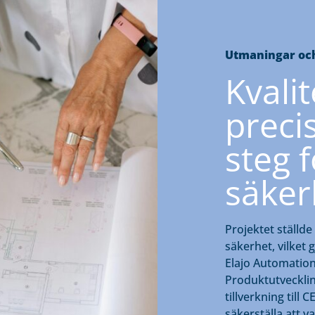
Utmaningar och
Kvali
precis
steg 
säker
Projektet ställd
säkerhet, vilket
Elajo Automatio
Produktutvecklin
tillverkning till
säkerställa att v