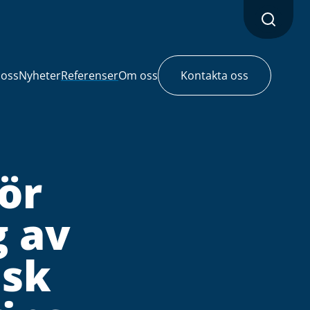
 oss
Nyheter
Referenser
Om oss
Kontakta oss
ör
g av
nsk