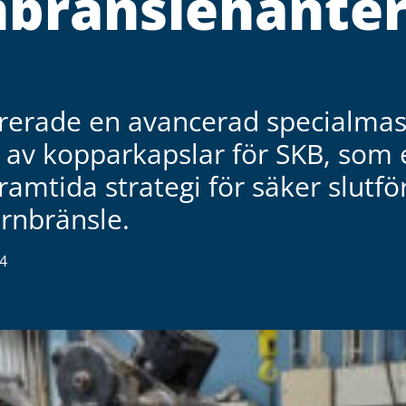
nbränslehanter
ererade en avancerad specialmas
 av kopparkapslar för SKB, som 
ramtida strategi för säker slutfö
rnbränsle.
4