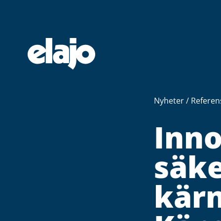
Hoppa
till
huvudinnehållet
Nyheter
/
Referen
Inno
säke
kärn