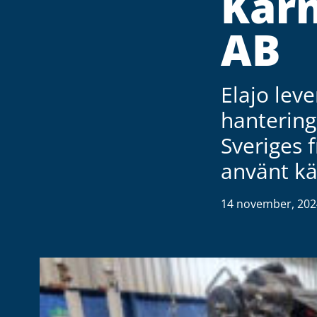
Kär
AB
Elajo lev
hantering
Sveriges f
använt kä
14 november, 202