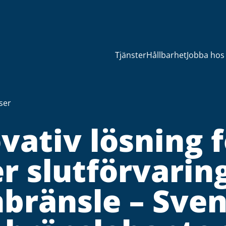
Tjänster
Hållbarhet
Jobba hos
ser
vativ lösning f
r slutförvarin
bränsle – Sve