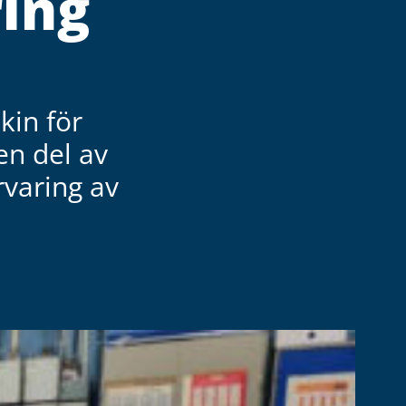
ing
kin för
en del av
rvaring av