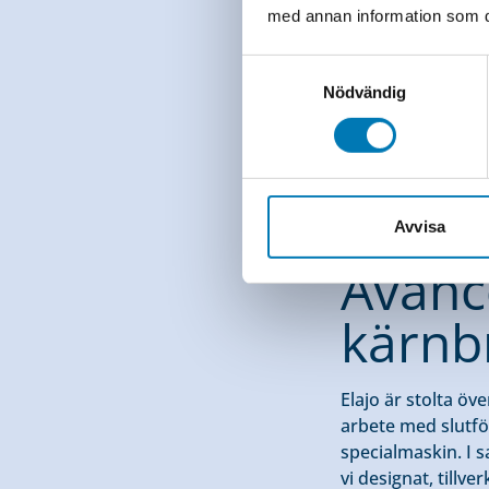
med annan information som du 
Samtyckesval
Nödvändig
Avvisa
Helhetslösninga
Avanc
kärnb
Elajo är stolta öv
arbete med slutfö
specialmaskin. I 
vi designat, tillv