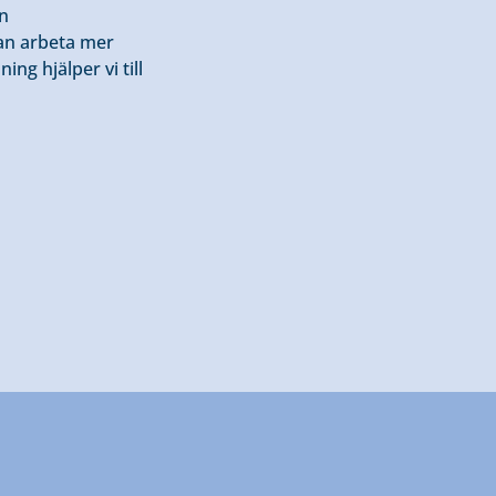
ån
kan arbeta mer
ng hjälper vi till