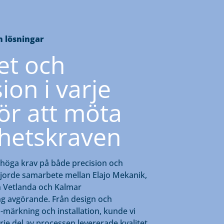
 lösningar
tet och
ion i varje
för att möta
hetskraven
e höga krav på både precision och
 gjorde samarbete mellan Elajo Mekanik,
n Vetlanda och Kalmar
g avgörande. Från design och
 CE-märkning och installation, kunde vi
arje del av processen levererade kvalitet