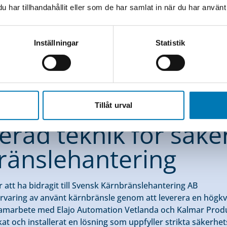
har tillhandahållit eller som de har samlat in när du har använt 
Inställningar
Statistik
Tillåt urval
r som överträffar förväntningarna
erad teknik för säke
ränslehantering
er att ha bidragit till Svensk Kärnbränslehantering AB
rvaring av använt kärnbränsle genom att leverera en högkva
samarbete med Elajo Automation Vetlanda och Kalmar Produ
erkat och installerat en lösning som uppfyller strikta säkerh