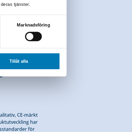
deras tjänster.
Marknadsföring
Tillåt alla
r
litativ, CE-märkt
ktutveckling har
etsstandarder för