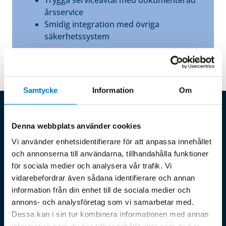
Trygga serviceavtal med dokumenterad
årsservice
Smidig integration med övriga
säkerhetssystem
Samtycke
Information
Om
Fler tjänster inom säkerhetssystem och larm i
Oskarshamn
Denna webbplats använder cookies
Inbrottslarm
Vi använder enhetsidentifierare för att anpassa innehållet
och annonserna till användarna, tillhandahålla funktioner
Oskarshamn
för sociala medier och analysera vår trafik. Vi
vidarebefordrar även sådana identifierare och annan
information från din enhet till de sociala medier och
annons- och analysföretag som vi samarbetar med.
Dessa kan i sin tur kombinera informationen med annan