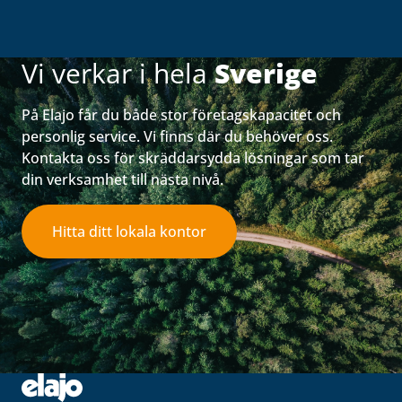
Vi verkar i hela
Sverige
På Elajo får du både stor företagskapacitet och
personlig service. Vi finns där du behöver oss.
Kontakta oss för skräddarsydda lösningar som tar
din verksamhet till nästa nivå.
Hitta ditt lokala kontor