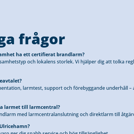
ga frågor
mhet ha ett certifierat brandlarm?
amhetstyp och lokalens storlek. Vi hjälper dig att tolka reg
ceavtalet?
entation, larmtest, support och förebyggande underhåll – a
a larmet till larmcentral?
randlarm med larmcentralanslutning och direktlarm till åtgär
i Ulricehamn?
rvaro ger dig snabb service och hög tillgänglighet.