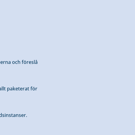
lerna och föreslå
llt paketerat för
dsinstanser.