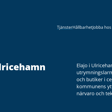
Tjänster
Hållbarhet
Jobba hos
Ulricehamn
Elajo i Ulriceh
utrymningslarm 
och butiker i ce
kommunens ytte
närvaro och tek