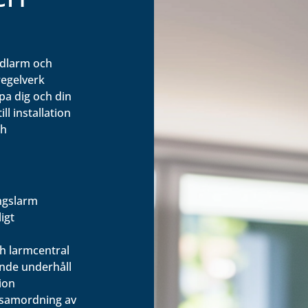
andlarm och
regelverk
lpa dig och din
ll installation
ch
ingslarm
igt
ch larmcentral
nde underhåll
ion
 samordning av