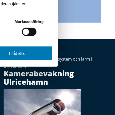
deras tjänster.
Marknadsföring
Tillåt alla
Fler tjänster inom säkerhetssystem och larm i
Ulricehamn
Kamerabevakning
Ulricehamn