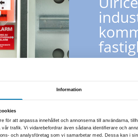
Ulric
indus
komme
fasti
Vi arbetar med b
av alla storlekar
bostadsrättsföre
Vi erbjuder:
Information
Installation
fastighet o
cookies
Teknisk fels
e för att anpassa innehållet och annonserna till användarna, tillh
Dokumentera
vår trafik. Vi vidarebefordrar även sådana identifierare och anna
Trygga och t
nnons- och analysföretag som vi samarbetar med. Dessa kan i sin