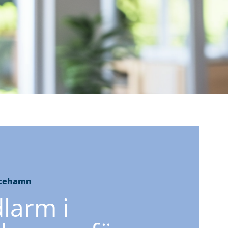
icehamn
larm i