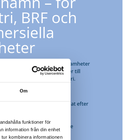
ehamn – för
tri, BRF och
rsiella
gheter
randlarm i Ulricehamn i verksamheter
 – från butiker och restauranger till
ningar och tillverkningsindustri.
Om
 av brandlarmssystem – anpassat efter
ch verksamhet
ökning och support
andahålla funktioner för
d och regelbunden årsservice
n information från din enhet
ransparenta serviceavtal
 tur kombinera informationen