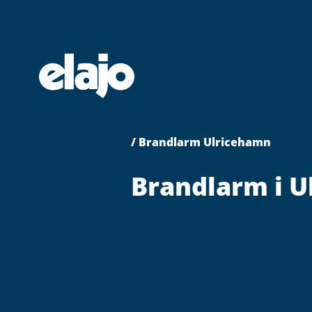
Hoppa
till
huvudinnehållet
/ Brandlarm Ulricehamn
Brandlarm i 