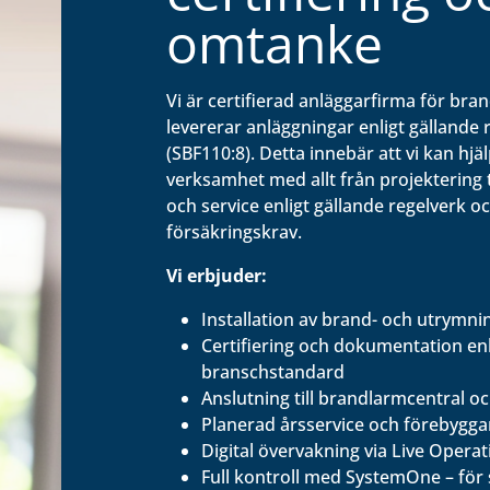
omtanke
Vi är certifierad anläggarfirma för br
levererar anläggningar enligt gällande 
(SBF110:8). Detta innebär att vi kan hjä
verksamhet med allt från projektering ti
och service enligt gällande regelverk o
försäkringskrav.
Vi erbjuder:
Installation av brand- och utrymn
Certifiering och dokumentation enl
branschstandard
Anslutning till brandlarmcentral o
Planerad årsservice och förebygga
Digital övervakning via Live Operat
Full kontroll med SystemOne – för