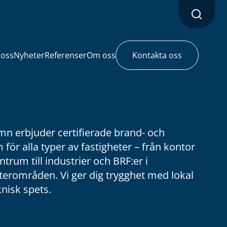
 oss
Nyheter
Referenser
Om oss
Kontakta oss
amn erbjuder certifierade brand- och
för alla typer av fastigheter – från kontor
ntrum till industrier och BRF:er i
rområden. Vi ger dig trygghet med lokal
nisk spets.