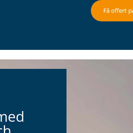
Få offert 
 med
ch