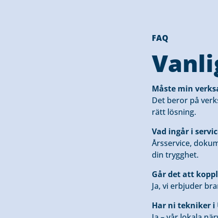
FAQ
Vanli
Måste min verksa
Det beror på verks
rätt lösning.
Vad ingår i servi
Årsservice, dokum
din trygghet.
Går det att koppl
Ja, vi erbjuder b
Har ni tekniker 
Ja – vår lokala nä