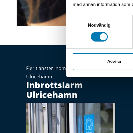
med annan information som du 
Samtyckesval
Nödvändig
Avvisa
Fler tjänster inom säkerhetssystem och larm i
Ulricehamn
Inbrottslarm
Ulricehamn