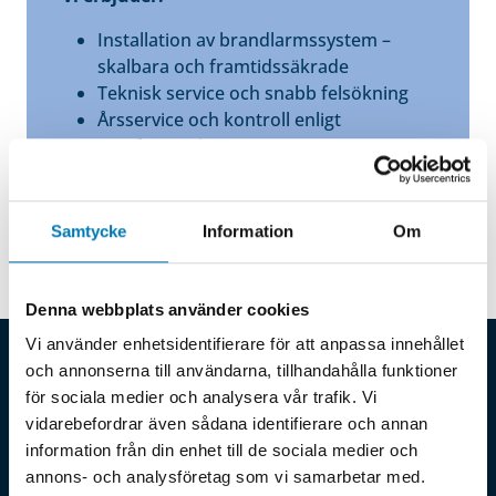
Installation av brandlarmssystem –
skalbara och framtidssäkrade
Teknisk service och snabb felsökning
Årsservice och kontroll enligt
certifieringskrav
Serviceavtal – för trygg och kontinuerlig
drift
Samtycke
Information
Om
Denna webbplats använder cookies
Vi använder enhetsidentifierare för att anpassa innehållet
Fler tjänster inom säkerhetssystem och larm i
och annonserna till användarna, tillhandahålla funktioner
Västerås
för sociala medier och analysera vår trafik. Vi
Inbrottslarm
vidarebefordrar även sådana identifierare och annan
information från din enhet till de sociala medier och
Västerås
annons- och analysföretag som vi samarbetar med.