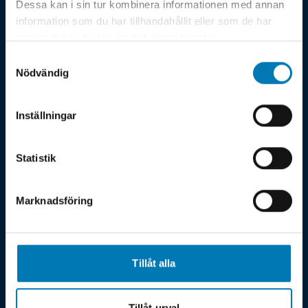
Dessa kan i sin tur kombinera informationen med annan
information som du har tillhandahållit eller som de har
samlat in när du har använt deras tjänster.
Samtyckesval
Nödvändig
Inställningar
Statistik
Vi installerar certifierade inbrottslarm i Larmklass 2
och 3 – från butik och kontor till större anläggningar.
Marknadsföring
Fler tjänster inom säkerhetssystem och larm i
Tillåt alla
Västerås
Passagesystem
Tillåt urval