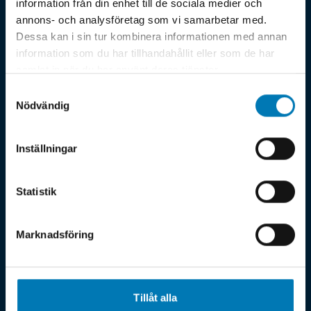
information från din enhet till de sociala medier och
annons- och analysföretag som vi samarbetar med.
Dessa kan i sin tur kombinera informationen med annan
information som du har tillhandahållit eller som de har
samlat in när du har använt deras tjänster.
Samtyckesval
Nödvändig
För många verksamheter är energikartläggning ett
Inställningar
lagkrav – och kraven skärps successivt. Samtidigt ger
rätt analys möjlighet att minska energikostnader och
optimera effektuttaget. Vi genomför
Statistik
energikartläggningar i Hultsfred som ger dig konkret
beslutsunderlag och tydliga åtgärdsförslag kopplade
Marknadsföring
till verksamhetens ekonomi.
Tillåt alla