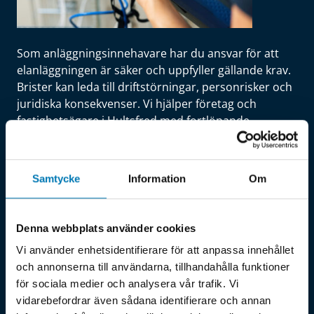
Som anläggningsinnehavare har du ansvar för att
elanläggningen är säker och uppfyller gällande krav.
Brister kan leda till driftstörningar, personrisker och
juridiska konsekvenser. Vi hjälper företag och
fastighetsägare i Hultsfred med fortlöpande
elkontroll enligt regelverk – strukturerat och
dokumenterat.
Samtycke
Information
Om
Denna webbplats använder cookies
El & energi
Energikartläggning
Vi använder enhetsidentifierare för att anpassa innehållet
och annonserna till användarna, tillhandahålla funktioner
Hultsfred
för sociala medier och analysera vår trafik. Vi
vidarebefordrar även sådana identifierare och annan