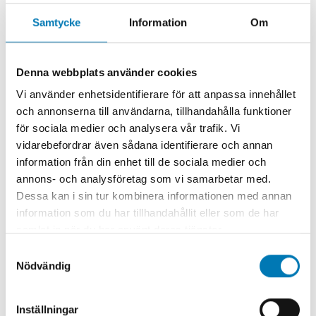
Samtycke
Information
Om
Mer att utforska
Denna webbplats använder cookies
Säkerställ långsiktig
Vi använder enhetsidentifierare för att anpassa innehållet
och annonserna till användarna, tillhandahålla funktioner
energieffektivitet med
för sociala medier och analysera vår trafik. Vi
en
energideklaration
vidarebefordrar även sådana identifierare och annan
information från din enhet till de sociala medier och
annons- och analysföretag som vi samarbetar med.
En energideklaration hjälper dig att få en
Dessa kan i sin tur kombinera informationen med annan
översikt av din fastighets energiprestanda
information som du har tillhandahållit eller som de har
och ger konkreta rekommendationer för
samlat in när du har använt deras tjänster.
förbättringar. Genom att säkerställa att din
Samtyckesval
fastighet möter gällande krav och
Nödvändig
identifiera möjliga energieffektiviseringar,
kan du både minska driftkostnaderna och
bidra till en mer hållbar framtid.
Inställningar