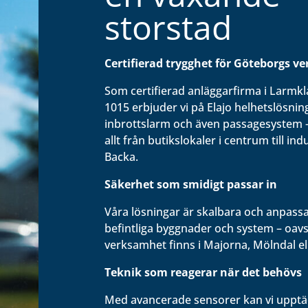
storstad
Certifierad trygghet för Göteborgs v
Som certifierad anläggarfirma i Larmkla
1015 erbjuder vi på Elajo helhetslösni
inbrottslarm och även passagesystem 
allt från butikslokaler i centrum till ind
Backa.
Säkerhet som smidigt passar in
Våra lösningar är skalbara och anpassas
befintliga byggnader och system – oav
verksamhet finns i Majorna, Mölndal el
Teknik som reagerar när det behövs
Med avancerade sensorer kan vi uppt