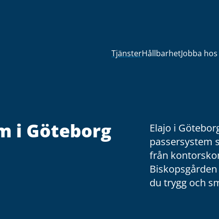
Tjänster
Hållbarhet
Jobba hos
m i Göteborg
Elajo i Götebor
passersystem s
från kontorskom
Biskopsgården o
du trygg och smi