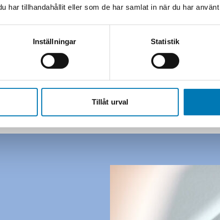
vardagen och sky
har tillhandahållit eller som de har samlat in när du har använt 
Med stark lokal 
stort engageman
anpassade efter
Inställningar
Statistik
verksamhetsmilj
Tillåt urval