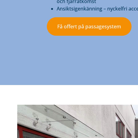
och fjärråtkomst
Ansiktsigenkänning – nyckelfri acce
Få offert på passagesystem