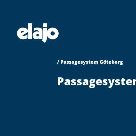
Hoppa
till
huvudinnehållet
/ Passagesystem Göteborg
Passagesyste