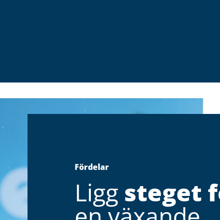
Fördelar
Ligg
steget 
en växande