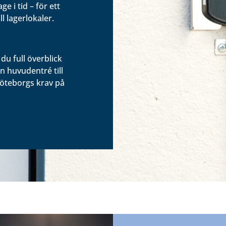
e i tid – för ett
ll lagerlokaler.
du full överblick
n huvudentré till
Göteborgs krav på