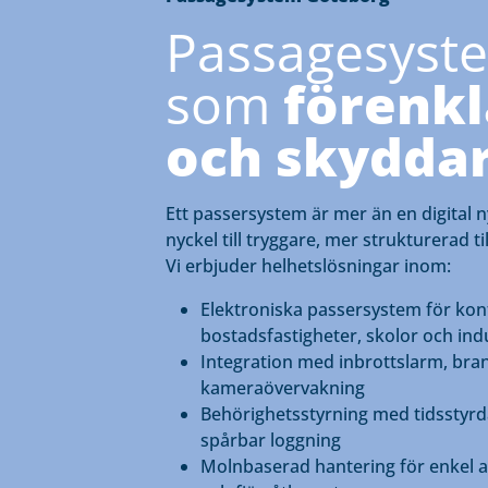
Passagesyst
som
förenkl
och skydda
Ett passersystem är mer än en digital n
nyckel till tryggare, mer strukturerad ti
Vi erbjuder helhetslösningar inom:
Elektroniska passersystem för kon
bostadsfastigheter, skolor och ind
Integration med inbrottslarm, bra
kameraövervakning
Behörighetsstyrning med tidsstyr
spårbar loggning
Molnbaserad hantering för enkel a