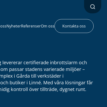
 oss
Nyheter
Referenser
Om oss
Kontakta oss
g levererar certifierade inbrottslarm och
om passar stadens varierade miljöer –
plex i Gårda till verkstäder i
ch butiker i Linné. Med våra lösningar får
dig kontroll över tillträde, dygnet runt.