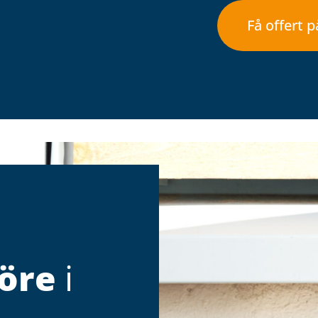
Få offert 
före
i