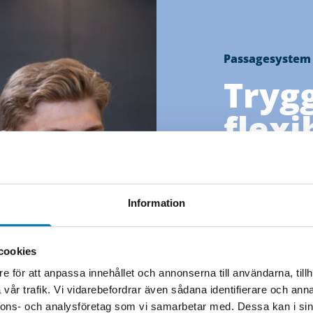
Passagesystem
Tryg
flexi
tilltr
för d
Information
Välkommen till 
Din partner för 
cookies
På Elajo hjälper
e för att anpassa innehållet och annonserna till användarna, tillh
fastighetsägare a
vår trafik. Vi vidarebefordrar även sådana identifierare och anna
miljöer – med m
nnons- och analysföretag som vi samarbetar med. Dessa kan i sin