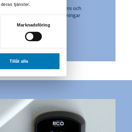
ddar det som är viktigt.
deras tjänster.
närvaro, djup teknisk kompetens och
g skräddarsyr vi säkerhetslösningar
 Göteborgs urbana
Marknadsföring
öer.
Tillåt alla