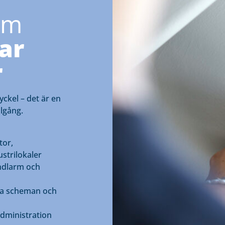
em
ar
r
yckel – det är en
llgång.
tor,
ustrilokaler
ndlarm och
da scheman och
dministration