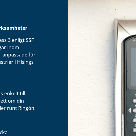
erksamheter
ss 3 enligt SSF
ngar inom
– anpassade för
ustrier i Hisings
 enkelt till
sett om din
ler runt Ringön.
äcka