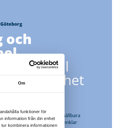
 Göteborg
g och
bel
ädeskontroll
in verksamhet
Om
Elajo i Göteborg
framtidens passersystem
 vi Göteborgs företag och
andahålla funktioner för
tt skapa effektiva, säkra och hållbara
n information från din enhet
oderna passersystem som förenklar
 tur kombinera informationen