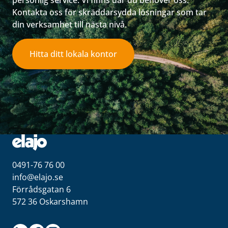
personlig service. Vi finns där du behöver oss.
Kontakta oss för skräddarsydda lösningar som tar
din verksamhet till nästa nivå.
Hitta ditt lokala kontor
0491-76 76 00
info@elajo.se
Förrådsgatan 6
572 36 Oskarshamn