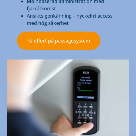
Molnbaserad administration med
fjärråtkomst
Ansiktsigenkänning – nyckelfri access
med hög säkerhet
Få offert på passagesystem