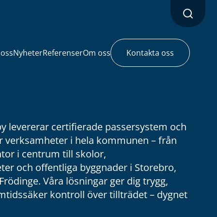
 oss
Nyheter
Referenser
Om oss
Kontakta oss
y levererar certifierade passersystem och
ör verksamheter i hela kommunen – från
or i centrum till skolor,
eter och offentliga byggnader i Storebro,
Frödinge. Våra lösningar ger dig trygg,
mtidssäker kontroll över tillträdet – dygnet