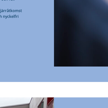
fjärråtkomst
h nyckelfri