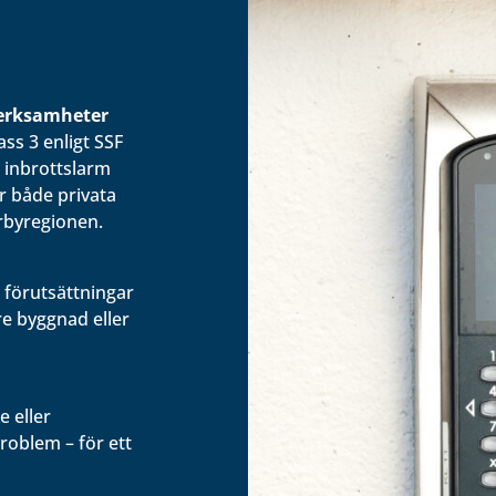
verksamheter
ss 3 enligt SSF
 inbrottslarm
r både privata
erbyregionen.
s förutsättningar
re byggnad eller
e eller
problem – för ett