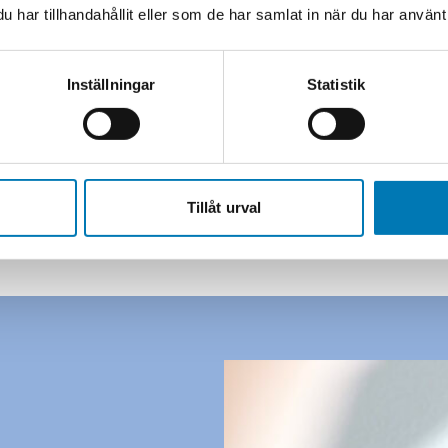
teknik som före
har tillhandahållit eller som de har samlat in när du har använt 
viktigt.
Med lokal förankr
Inställningar
Statistik
engagemang bygge
anpassade för f
Tillåt urval