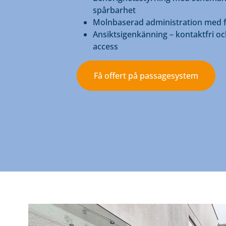
spårbarhet
Molnbaserad administration med 
Ansiktsigenkänning – kontaktfri oc
access
Få offert på passagesystem