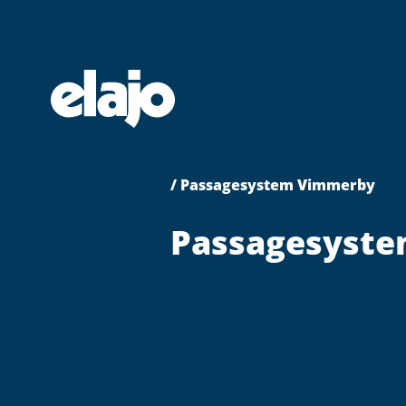
Hoppa
till
huvudinnehållet
/ Passagesystem Vimmerby
Passagesyste