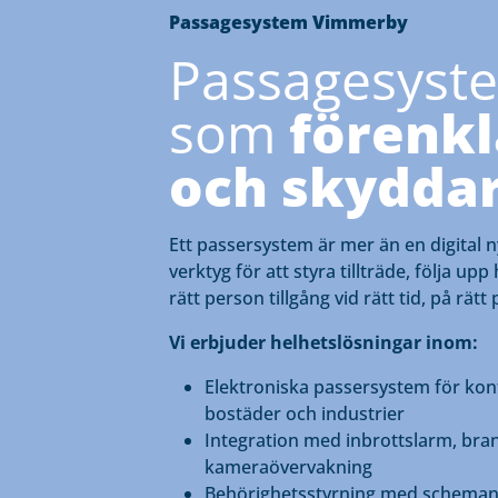
Passagesystem Vimmerby
Passagesyst
som
förenkl
och skydda
Ett passersystem är mer än en digital ny
verktyg för att styra tillträde, följa up
rätt person tillgång vid rätt tid, på rätt 
Vi erbjuder helhetslösningar inom:
Elektroniska passersystem för kont
bostäder och industrier
Integration med inbrottslarm, bra
kameraövervakning
Behörighetsstyrning med scheman 