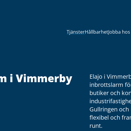
Tjänster
Hållbarhet
Jobba hos
m i Vimmerby
Elajo i Vimmerb
inbrottslarm f
butiker och kont
industrifastigh
Gullringen och 
flexibel och fra
runt.