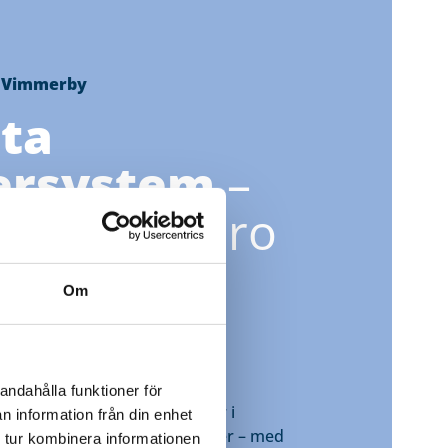
 Vimmerby
ta
ersystem
–
okal närvaro
Elajo i Vimmerby
Om
moderna och hållbara
ar.
g, bostadsrättsföreningar,
andahålla funktioner för
 och kommunala verksamheter i
n information från din enhet
pa trygga och effektiva miljöer – med
 tur kombinera informationen