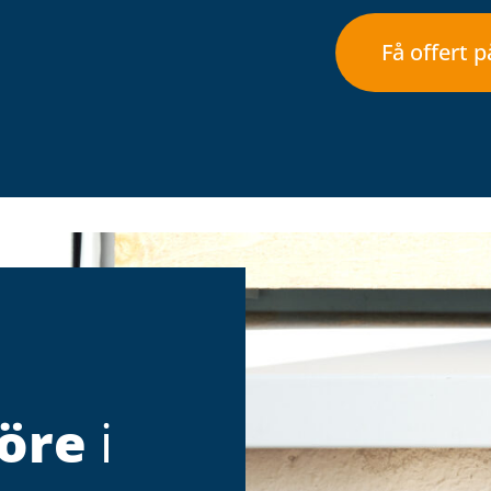
Få offert 
före
i