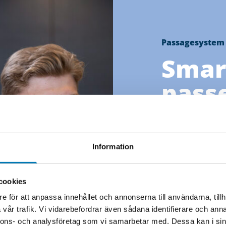
Passagesystem
Smar
pass
med l
Välkommen till 
Information
Din partner för 
säkerhetslösning
cookies
Vi hjälper företa
e för att anpassa innehållet och annonserna till användarna, tillh
fastighetsägare
vår trafik. Vi vidarebefordrar även sådana identifierare och anna
Vimmerby att ska
nnons- och analysföretag som vi samarbetar med. Dessa kan i sin