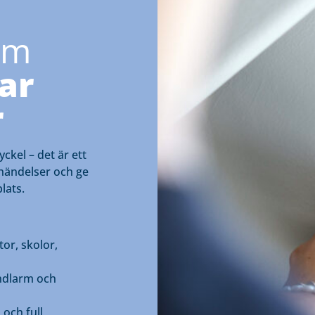
em
ar
r
ckel – det är ett
p händelser och ge
plats.
or, skolor,
ndlarm och
och full