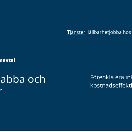
Tjänster
Hållbarhet
Jobba hos
mavtal
nabba och
Förenkla era in
kostnadseffekti
r