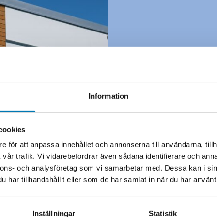
Mer att utfors
Utök
avtals
Information
er ve
cookies
e för att anpassa innehållet och annonserna till användarna, tillh
Upptäck möjligh
vår trafik. Vi vidarebefordrar även sådana identifierare och anna
våra underhållsa
nnons- och analysföretag som vi samarbetar med. Dessa kan i sin
driftsäkerhet.
har tillhandahållit eller som de har samlat in när du har använt 
Utforska Un
Inställningar
Statistik