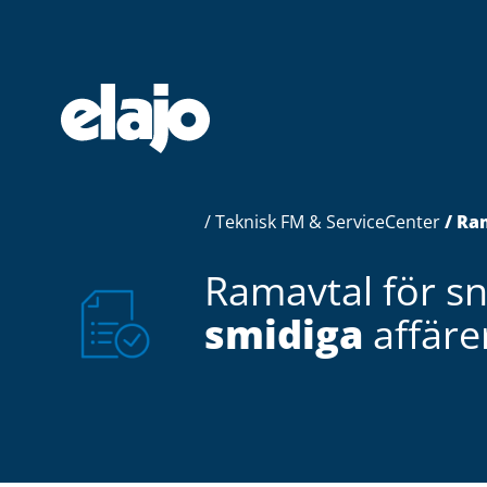
Hoppa
till
huvudinnehållet
/
Teknisk FM & ServiceCenter
/ Ra
Ramavtal för s
smidiga
affäre