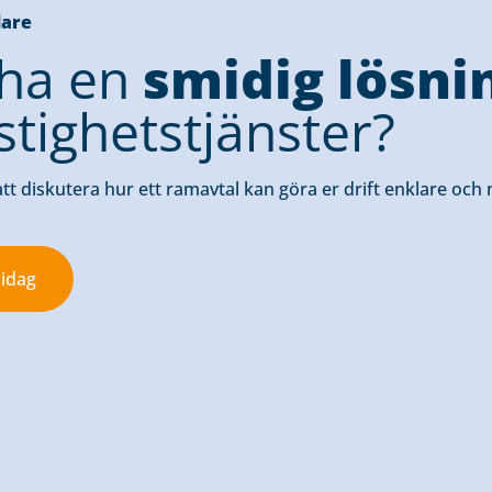
dare
i ha en
smidig lösni
stighetstjänster?
tt diskutera hur ett ramavtal kan göra er drift enklare och
 idag