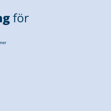
ng
för
 mer