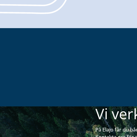
Vi ver
På Elajo får du bå