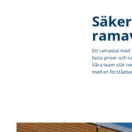
Säker
rama
Ett ramavtal med E
fasta priser och r
Våra team står red
med en förståelse