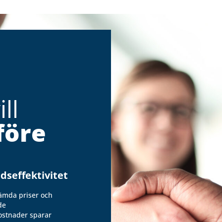
ll
före
dseffektivitet
ämda priser och
de
ostnader sparar