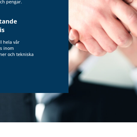
och pengar.
tande
is
ll hela vår
s inom
oner och tekniska