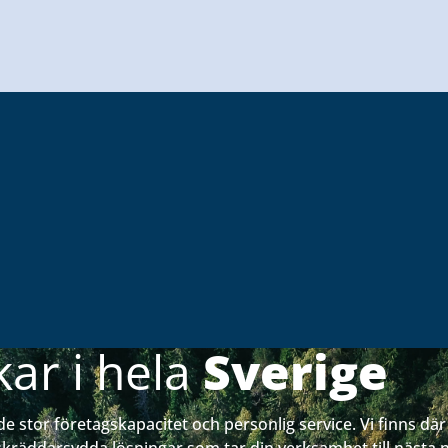
kar i hela
Sverige
de stor företagskapacitet och personlig service. Vi finns dä