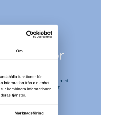
ka
ade
tjänster för
Om
rksamhet
andahålla funktioner för
eten att kombinera ramavtalet med
n information från din enhet
vtal för att maximera långsiktig
 tur kombinera informationen
deras tjänster.
derhållsavtal
Marknadsföring