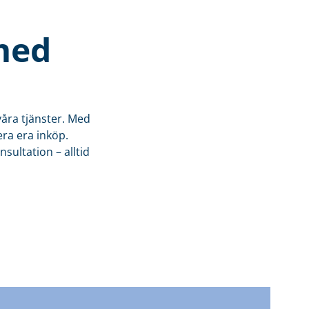
med
våra tjänster. Med
era era inköp.
sultation – alltid