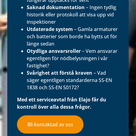
fungerar upptäcks för sent
Saknad dokumentation
– Ingen tydlig
historik eller protokoll att visa upp vid
inspektioner
Utdaterade system
– Gamla armaturer
och batterier som borde ha bytts ut för
länge sedan
Otydliga ansvarsroller
– Vem ansvarar
egentligen för nödbelysningen i vår
fastighet?
Svårighet att förstå kraven
– Vad
säger egentligen standarderna SS-EN
1838 och SS-EN 50172?
Med ett serviceavtal från Elajo får du
kontroll över alla dessa frågor.
Bli kontaktad av oss