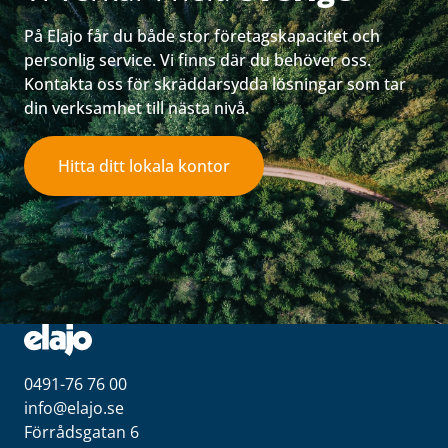
På Elajo får du både stor företagskapacitet och
personlig service. Vi finns där du behöver oss.
Kontakta oss för skräddarsydda lösningar som tar
din verksamhet till nästa nivå.
Hitta ditt lokala kontor
0491-76 76 00
info@elajo.se
Förrådsgatan 6