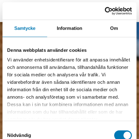
Samtycke
Information
Om
Varför Elajo
Denna webbplats använder cookies
Därför väljer företag
Vi använder enhetsidentifierare för att anpassa innehållet
och organisationer
och annonserna till användarna, tillhandahålla funktioner
för sociala medier och analysera vår trafik. Vi
Elajo
vidarebefordrar även sådana identifierare och annan
information från din enhet till de sociala medier och
Över 40 års erfarenhet inom elsäkerhet
annons- och analysföretag som vi samarbetar med.
och nödbelysning
Dessa kan i sin tur kombinera informationen med annan
information som du har tillhandahållit eller som de har
Vi har installerat, underhållit och utvecklat
samlat in när du har använt deras tjänster.
nödbelysningssystem i alla typer av miljöer –
Samtyckesval
från industrier och kontor till offentliga
Nödvändig
byggnader, hotell, restauranger och