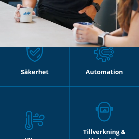
El & Energi
Elkraft
Säkerhet
Automation
Tillverkning &