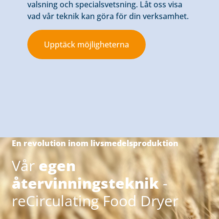
valsning och specialsvetsning. Låt oss visa
vad vår teknik kan göra för din verksamhet.
Upptäck möjligheterna
En revolution inom livsmedelsproduktion
Vår
egen
återvinningsteknik
-
reCirculating Food Dryer