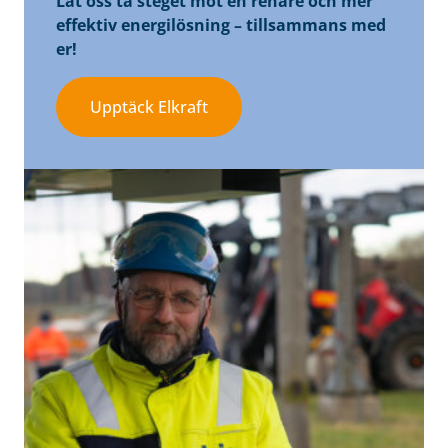
Låt oss ta steget mot en renare och mer
effektiv energilösning – tillsammans med
er!
Upptäck Elkraft