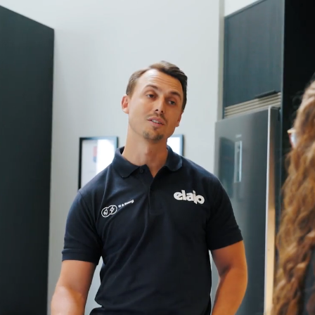
En partner att växa med
Med bred kompetens och erfarenhet hanterar vi
allt från konsultation till underhåll och
mjukvaruavtal – oavsett dina behov.