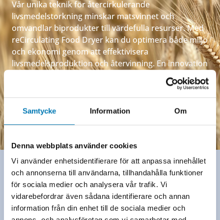
Vår unika teknik för återcirkulerande
livsmedelstorkning minskar matsvinnet och
omvandlar biprodukter till värdefulla resurser. Med
reCirculating Food Dryer kan du optimera både miljö
och ekonomi genom att effektivisera
livsmedelsproduktion och återvinning. En innovation
från Elajo som kan förändra hela branscher.
Läs mer om tekniken
Samtycke
Information
Om
Denna webbplats använder cookies
Vi använder enhetsidentifierare för att anpassa innehållet
och annonserna till användarna, tillhandahålla funktioner
för sociala medier och analysera vår trafik. Vi
Effektiv fastighetsförvaltning med
vidarebefordrar även sådana identifierare och annan
skräddarsydda avtal
information från din enhet till de sociala medier och
annons- och analysföretag som vi samarbetar med.